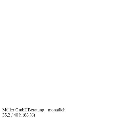
Müller GmbH
Beratung · monatlich
35,2
/
40
h (
88
%)