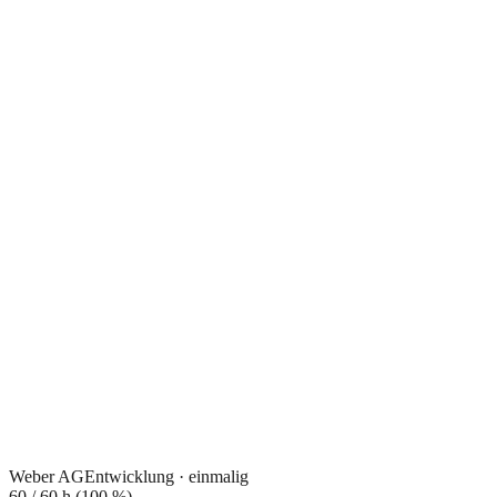
Weber AG
Entwicklung · einmalig
60
/
60
h (
100
%)