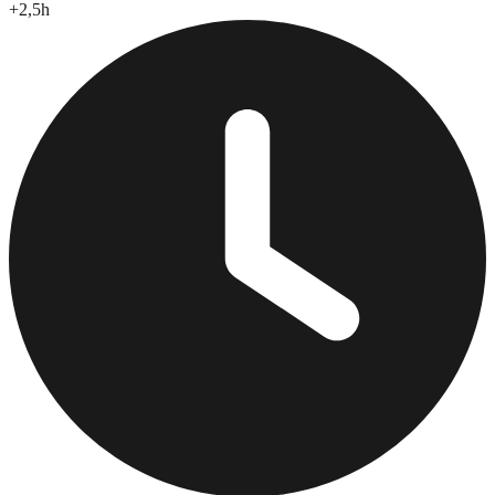
+
2,5
h