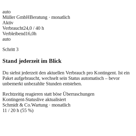
auto
Müller GmbH
Beratung · monatlich
Aktiv
Verbraucht
24,0
/
40
h
Verbleibend
16,0
h
auto
Schritt
3
Stand jederzeit im Blick
Du siehst jederzeit den aktuellen Verbrauch pro Kontingent. Ist ein
Paket aufgebraucht, wechselt sein Status automatisch – bevor
unbemerkt unbezahlte Stunden entstehen.
Rechtzeitig reagieren statt böse Überraschungen
Kontingent-Status
live aktualisiert
Schmidt & Co.
Wartung · monatlich
11
/
20
h (
55
%)