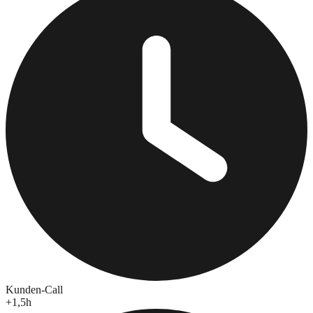
Kunden-Call
+
1,5
h